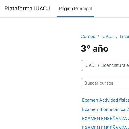
Salta al contenido principal
Plataforma IUACJ
Página Principal
Cursos
IUACJ
Lice
3º año
Categorías
Buscar cursos
Examen Actividad físic
Examen Biomecánica 2
EXAMEN ENSEÑANZA A
EXAMEN ENSEÑANZA A