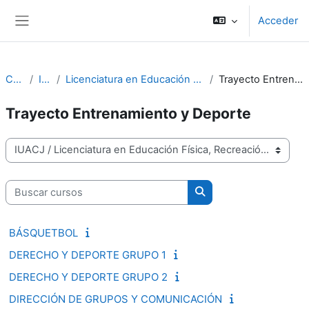
Salta al contenido principal
Acceder
Panel lateral
Cursos
IUACJ
Licenciatura en Educación Física, Recreación y Deporte
Trayecto Entrenamiento y Deporte
Trayecto Entrenamiento y Deporte
Categorías
Buscar cursos
Buscar cursos
BÁSQUETBOL
DERECHO Y DEPORTE GRUPO 1
DERECHO Y DEPORTE GRUPO 2
DIRECCIÓN DE GRUPOS Y COMUNICACIÓN