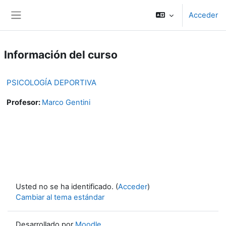
Salta al contenido principal
Acceder
Panel lateral
Información del curso
PSICOLOGÍA DEPORTIVA
Profesor:
Marco Gentini
Usted no se ha identificado. (
Acceder
)
Cambiar al tema estándar
Desarrollado por
Moodle