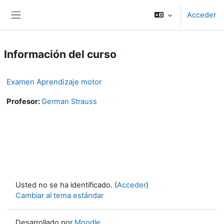
Salta al contenido principal
Acceder
Panel lateral
Información del curso
Examen Aprendizaje motor
Profesor:
German Strauss
Usted no se ha identificado. (
Acceder
)
Cambiar al tema estándar
Desarrollado por
Moodle