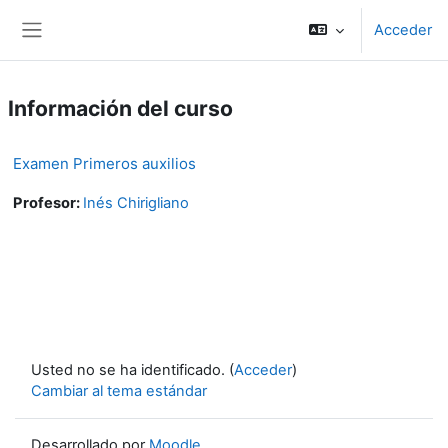
Salta al contenido principal
Acceder
Panel lateral
Información del curso
Examen Primeros auxilios
Profesor:
Inés Chirigliano
Usted no se ha identificado. (
Acceder
)
Cambiar al tema estándar
Desarrollado por
Moodle