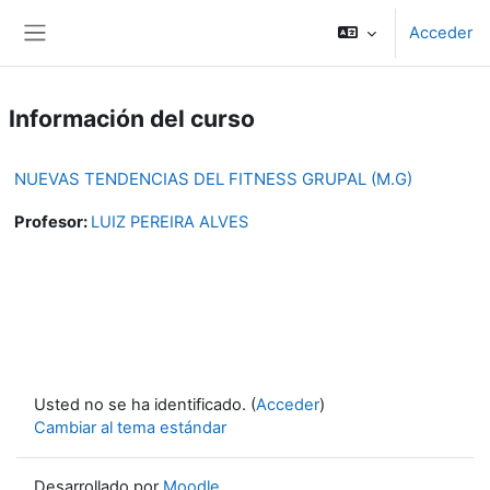
Salta al contenido principal
Acceder
Panel lateral
Información del curso
NUEVAS TENDENCIAS DEL FITNESS GRUPAL (M.G)
Profesor:
LUIZ PEREIRA ALVES
Usted no se ha identificado. (
Acceder
)
Cambiar al tema estándar
Desarrollado por
Moodle