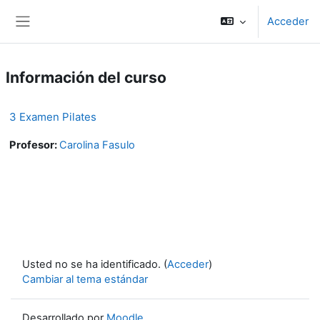
Salta al contenido principal
Acceder
Panel lateral
Información del curso
3 Examen Pilates
Profesor:
Carolina Fasulo
Usted no se ha identificado. (
Acceder
)
Cambiar al tema estándar
Desarrollado por
Moodle